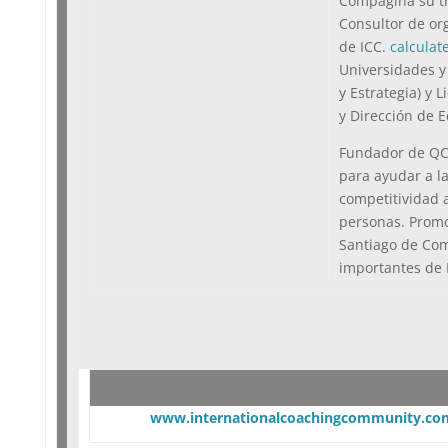
Compagina su tr
Consultor de org
de ICC.
calculat
Universidades y
y Estrategia) y 
y Dirección de E
Fundador de QCo
para ayudar a l
competitividad 
personas. Promo
Santiago de Com
importantes de 
www.internationalcoachingcommunity.co