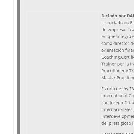
Dictado por D
Licenciado en Ec
de empresa. Tra
en que integró 
como director de
orientación fina
Coaching.
Certif
Trainer por la 
Practitioner y T
Master Practitio
Es uno de los 33
International C
con Joseph O´Co
internacionales
Interdevelopment
del prestigioso