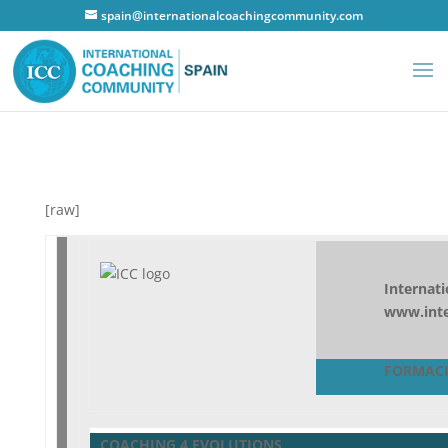
spain@internationalcoachingcommunity.com
[raw]
Internat
www.int
FORMACI
COACHING 4 EVOLUTIONS