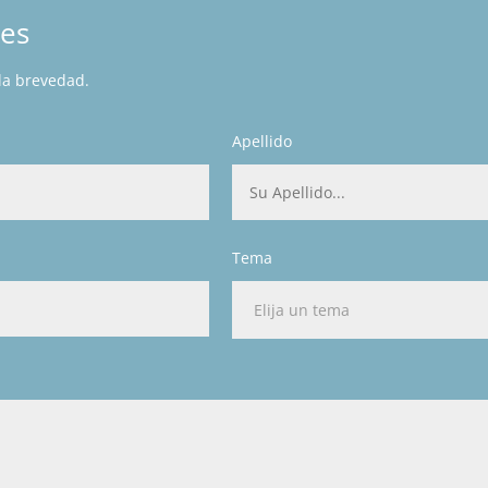
nes
 la brevedad.
Apellido
Tema