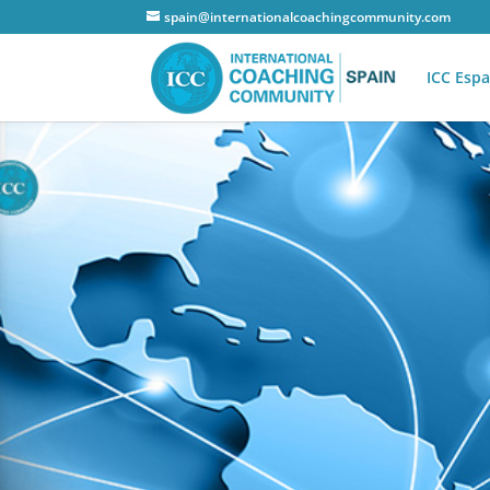
spain@internationalcoachingcommunity.com
ICC Esp