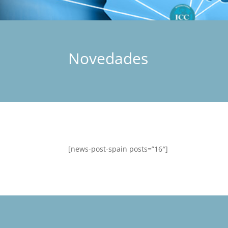
Novedades
[news-post-spain posts=”16″]