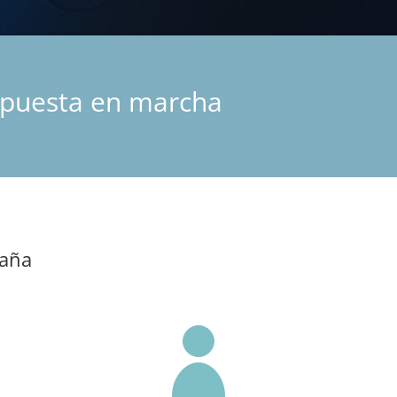
 puesta en marcha
paña
