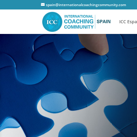
spain@internationalcoachingcommunity.com
ICC Esp