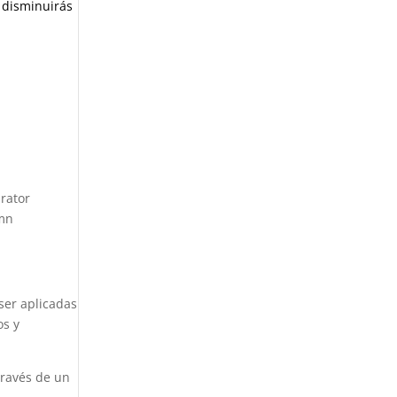
 disminuirás
rator
umn
ser aplicadas
os y
través de un