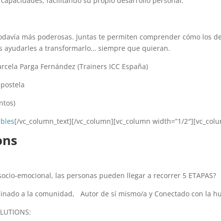
 capacidades, facilitando su propio desarrollo personal.
n todavía más poderosas. Juntas te permiten comprender cómo los 
 ayudarles a transformarlo… siempre que quieran.
arcela Parga Fernández (Trainers ICC España)
mpostela
ntos)
ibles
[/vc_column_text][/vc_column][vc_column width=”1/2″][vc_colu
ons
socio-emocional, las personas pueden llegar a recorrer 5 ETAPAS?
rdinado a la comunidad, Autor de sí mismo/a y Conectado con la 
OLUTIONS: