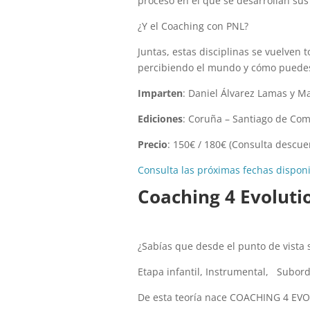
proceso en el que se desarrollan sus
¿Y el Coaching con PNL?
Juntas, estas disciplinas se vuelve
percibiendo el mundo y cómo puedes
Imparten
: Daniel Álvarez Lamas y M
Ediciones
: Coruña – Santiago de Co
Precio
: 150€ / 180€ (Consulta descue
Consulta las próximas fechas dispon
Coaching 4 Evoluti
¿Sabías que desde el punto de vista 
Etapa infantil, Instrumental, Subo
De esta teoría nace COACHING 4 EV