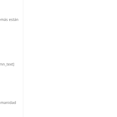
demás están
mn_text]
humanidad