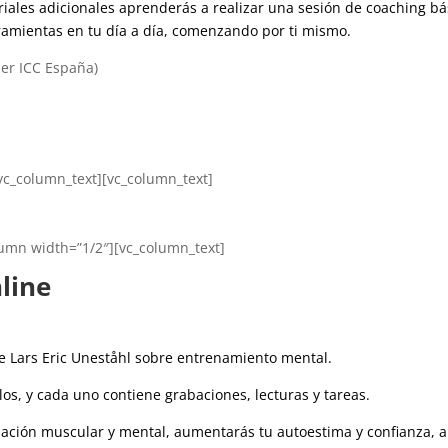
riales adicionales aprenderás a realizar una sesión de coaching b
ramientas en tu día a día, comenzando por ti mismo.
ner ICC España)
vc_column_text][vc_column_text]
lumn width=”1/2″][vc_column_text]
line
e Lars Eric Uneståhl sobre entrenamiento mental.
s, y cada uno contiene grabaciones, lecturas y tareas.
ajación muscular y mental, aumentarás tu autoestima y confianza, 